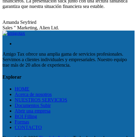
financieros. La presentación slick junto con una lectura fantástica
garantiza que nuestra situación financiera sea estable.
Amanda Seyfried
Sales " Marketing, Alien Ltd.
Amigo Tax ofrece una amplia gama de servicios profesionales.
Servimos a clientes individuales y empresariales. Nuestro equipo
trae más de 20 años de experiencia.
Explorar
HOME
Acerca de nosotros
NUESTROS SERVICIOS
Documentos Subir
Abrir una empresa
BOI Filling
Formas
CONTACTO